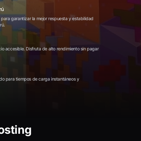
rú
 para garantizar la mejor respuesta y estabilidad
rú.
o accesible. Disfruta de alto rendimiento sin pagar
do para tiempos de carga instantáneos y
osting