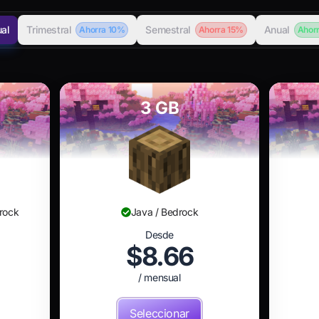
al
Trimestral
Semestral
Anual
Ahorra 10%
Ahorra 15%
Ahor
3 GB
drock
Java / Bedrock
Desde
$8.66
/ mensual
Seleccionar