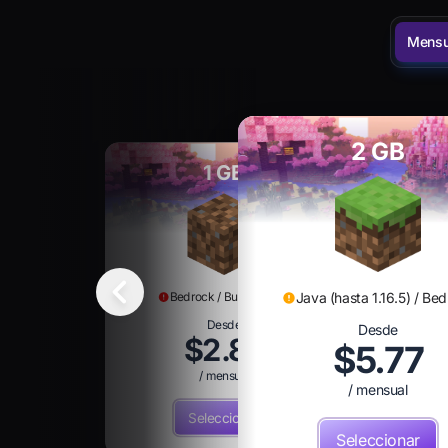
Mensu
2 GB
1 GB
Java (hasta 1.16.5) / Be
Bedrock / BungeeCord
Desde
Desde
$2.89
$5.77
/ mensual
/ mensual
Seleccionar
Seleccionar