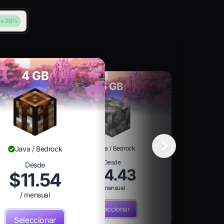
ra 20%
4 GB
5 GB
Java / Bedrock
Java / Bedrock
Desde
Desde
$14.43
$11.54
/ mensual
/ mensual
Seleccionar
Seleccionar