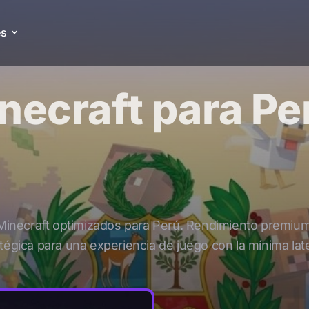
es
es
necraft para Pe
Hytale
Ark: Survival
Evolved
Desde
:
$11.54
Desde
:
$18.47
Palworld
Ver todos
Desde
:
$17.31
Games
Minecraft optimizados para Perú. Rendimiento premium
tégica para una experiencia de juego con la mínima lat