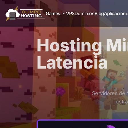
Games
VPS
Dominios
Blog
Aplicacion
Games
Aplicacion
VPS
Dominios
Blog
Hosting Mi
Minecraft
Desde
:
$2.89
Latencia
Terraria
Desde
:
$5.77
Servidores de 
estra