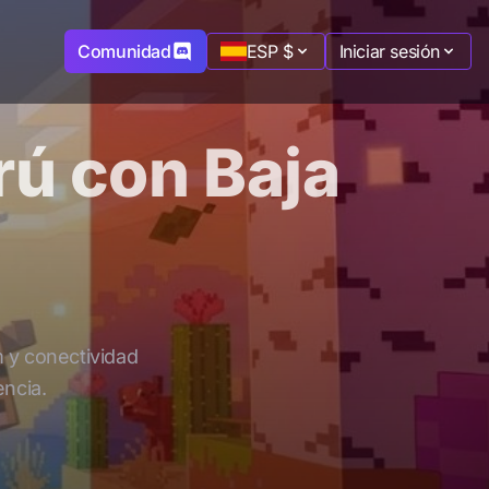
Comunidad
ESP
$
Iniciar sesión
rú con Baja
 y conectividad
encia.