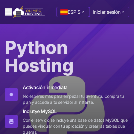
ESP
$
Iniciar sesión
Minecraft
Python
Desde
:
$2.89
Hosting
Terraria
Desde
:
$5.77
Activación inmediata
No esperes más para empezar tu aventura. Compra tu
plan y accede a tu servidor al instante.
Inclutye MySQL
Con el servicio se incluye una base de datos MySQL que
puedes vincular con tu aplicación y crear las tablas que
quieras.