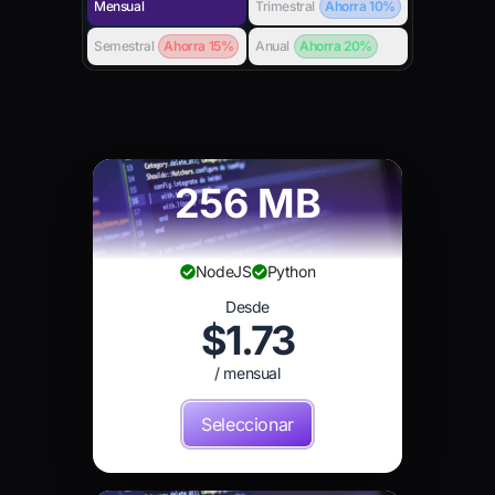
Mensual
Trimestral
Ahorra 10%
Semestral
Ahorra 15%
Anual
Ahorra 20%
256 MB
NodeJS
Python
Desde
$1.73
/ mensual
Seleccionar