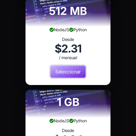
512 MB
NodeJS
Python
Desde
$2.31
/ mensual
Seleccionar
1 GB
NodeJS
Python
Desde