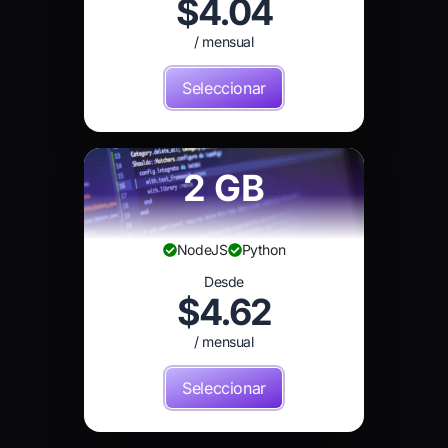
$4.04
/ mensual
Seleccionar
2 GB
NodeJS
Python
Desde
$4.62
/ mensual
Seleccionar