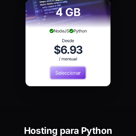
4 GB
NodeJS
Python
Desde
$6.93
/ mensual
Seleccionar
Hosting para Python