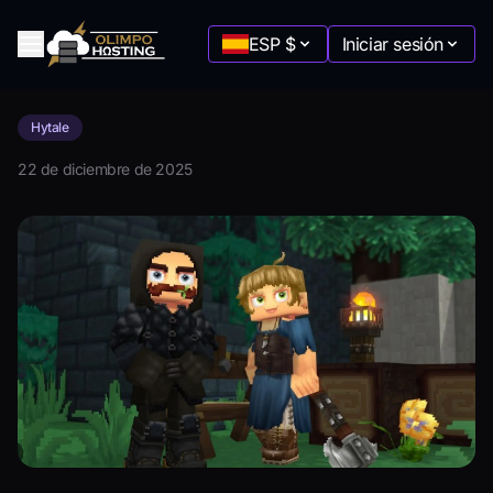
ESP
$
Iniciar sesión
Hytale
Minecraft
22 de diciembre de 2025
Desde
:
$2.89
Terraria
Desde
:
$5.77